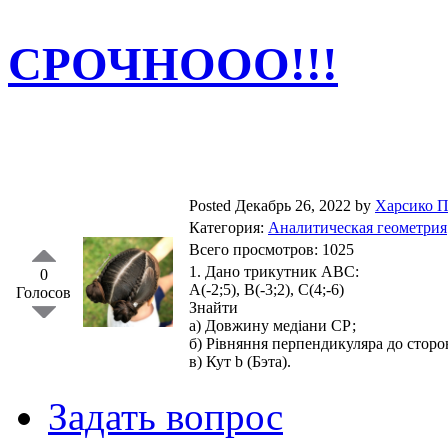
СРОЧНООО!!!
Posted Декабрь 26, 2022 by
Харсико 
Категория:
Аналитическая геометрия
Всего просмотров: 1025
1. Дано трикутник АВС:
0
А(-2;5), В(-3;2), С(4;-6)
Голосов
Знайти
а) Довжину медіани СР;
б) Рівняння перпендикуляра до сторо
в) Кут b (Бэта).
Задать вопрос