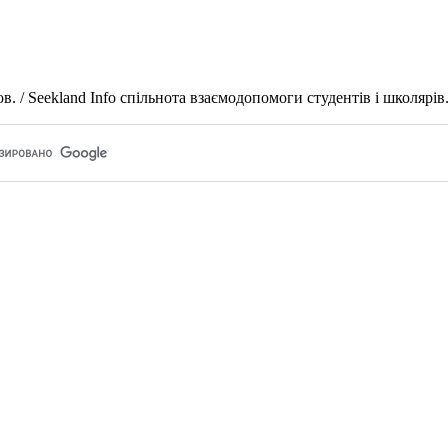
 / Seekland Info спільнота взаємодопомоги студентів і школярів