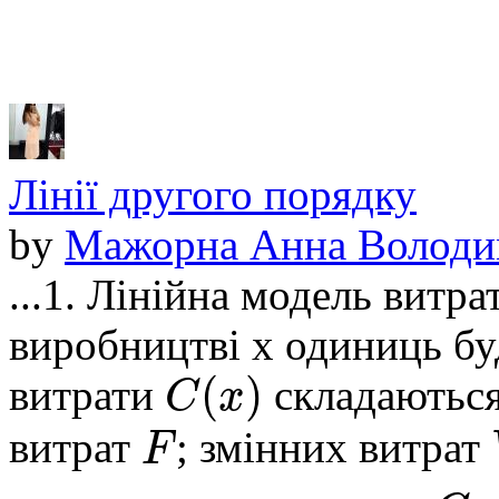
Лінії другого порядку
by
Мажорна Анна Володи
...1. Лінійна модель витра
виробництві x одиниць буд
(
)
C
x
витрати
складаються
F
витрат
; змінних витрат