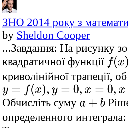
ЗНО 2014 року з математи
by
Sheldon Cooper
...Завдання: На рисунку з
(
f
x
квадратичної функції
криволінійної трапеції, о
=
(
)
,
=
0
,
=
0
,
y
f
x
y
x
x
+
a
b
Обчисліть суму
Ріше
определенного интеграла: