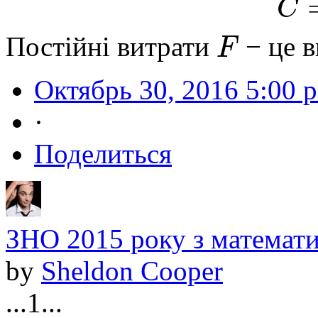
C
F
Постійні витрати
− це в
Октябрь 30, 2016 5:00 
·
Поделиться
ЗНО 2015 року з математи
by
Sheldon Cooper
...1...