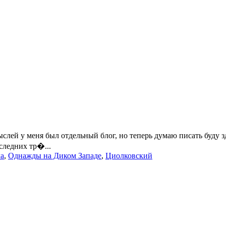
ыслей у меня был отдельный блог, но теперь думаю писать буду з
следних тр�...
ла
,
Однажды на Диком Западе
,
Циолковский