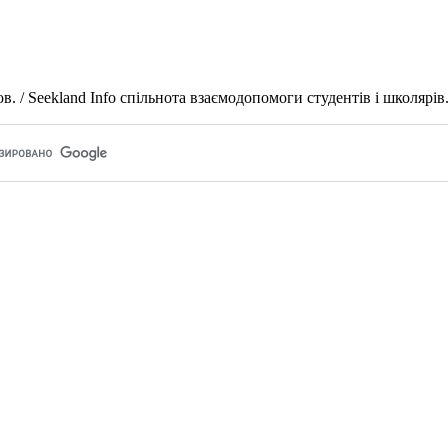
 / Seekland Info спільнота взаємодопомоги студентів і школярів