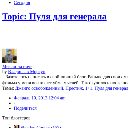
Сегодня
Topic: Пуля для генерала
Мысли на ночь
by
Владислав Моргун
...Захотелось написать в свой личный блог. Раньше для своих м
фильма у меня возникает уйма мыслей. Так случилось после по
Темы:
Джанго освобожденный
,
Престиж
,
1+1
,
Пуля для генера
Февраль 10, 2013 12:04 am
·
Поделиться
Топ блоггеров
Sheldon Cooper (157)