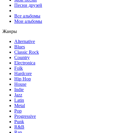
Песни друзей
Все альбомы
Мои альбомы
Жанры
Alternative
Blues
Classic Rock
Country
Electronica
Folk
Hardcore
Hip Hop
House
Indie
Jazz
Latin
Metal
Pop
Progressive
Punk
R&B
Rap