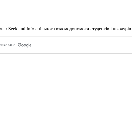
 / Seekland Info спільнота взаємодопомоги студентів і школярів