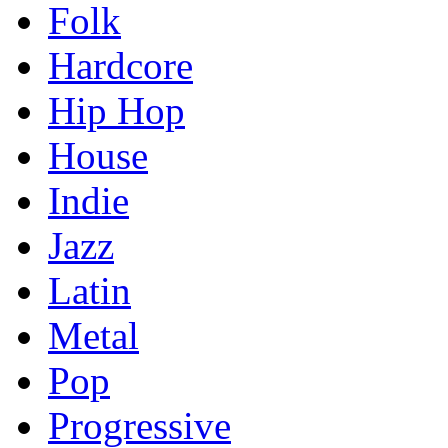
Folk
Hardcore
Hip Hop
House
Indie
Jazz
Latin
Metal
Pop
Progressive