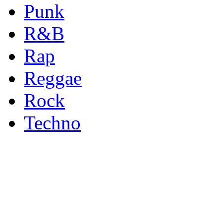
Punk
R&B
Rap
Reggae
Rock
Techno