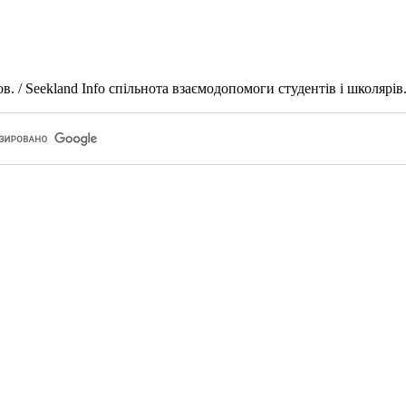
 / Seekland Info спільнота взаємодопомоги студентів і школярів