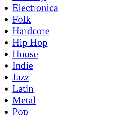
Electronica
Folk
Hardcore
Hip Hop
House
Indie
Jazz
Latin
Metal
Pop