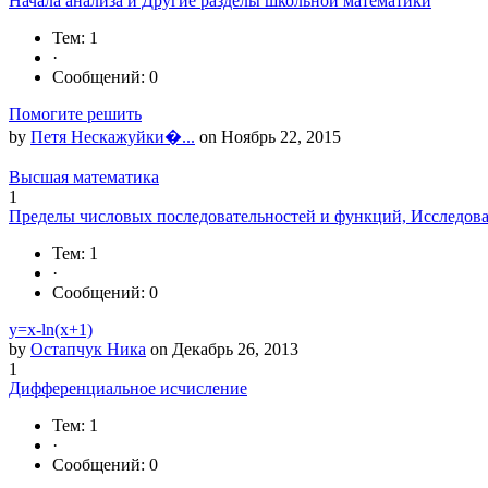
Начала анализа и Другие разделы школьной математики
Тем: 1
·
Сообщений: 0
Помогите решить
by
Петя Нескажуйки�...
on Ноябрь 22, 2015
Высшая математика
1
Пределы числовых последовательностей и функций, Исследов
Тем: 1
·
Сообщений: 0
y=x-ln(x+1)
by
Остапчук Ника
on Декабрь 26, 2013
1
Дифференциальное исчисление
Тем: 1
·
Сообщений: 0