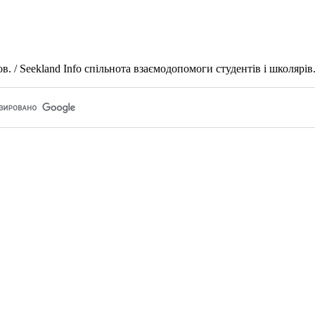
 / Seekland Info спільнота взаємодопомоги студентів і школярів