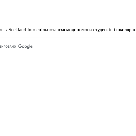
 / Seekland Info спільнота взаємодопомоги студентів і школярів