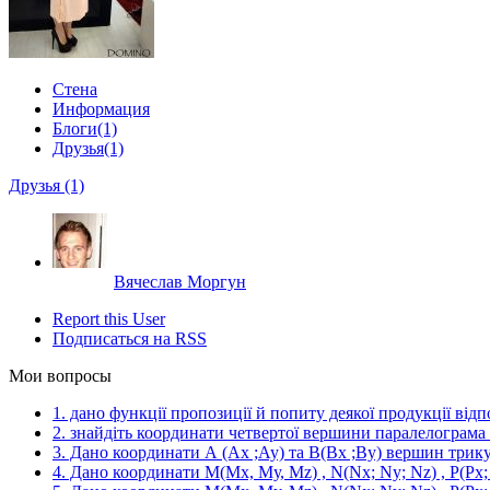
Стена
Информация
Блоги
(1)
Друзья
(1)
Друзья (1)
Вячеслав Моргун
Report this User
Подписаться на RSS
Мои вопросы
1. дано функції пропозиції й попиту деякої продукції відп
2. знайдіть координати четвертої вершини паралелограма 
3. Дано координати А (Ах ;Ау) та В(Вх ;Ву) вершин трик
4. Дано координати М(Мх, Му, Мz) , N(Nx; Ny; Nz) , P(Px; 