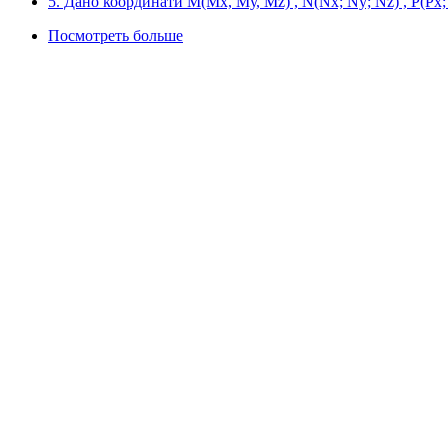
5. Дано координати М(Мх, Му, Мz) , N(Nx; Ny; Nz) , P(Px; 
Посмотреть больше