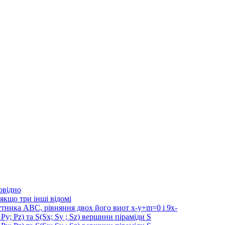
овідно
якщо три інші відомі
утника АВС, рівняння двох його виот х-у+m=0 і 9x-
Py; Pz) та S(Sx; Sy ; Sz) вершини піраміди S