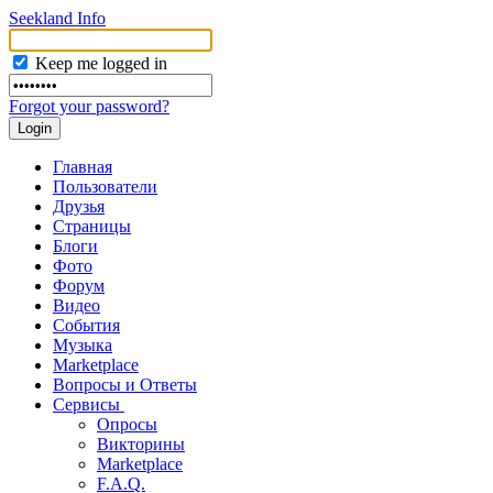
Seekland Info
Keep me logged in
Forgot your password?
Главная
Пользователи
Друзья
Страницы
Блоги
Фото
Форум
Видео
События
Музыка
Marketplace
Вопросы и Ответы
Сервисы
Опросы
Викторины
Marketplace
F.A.Q.